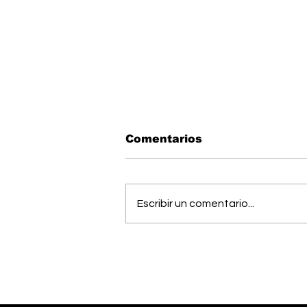
Comentarios
Escribir un comentario...
Músico generaleño
busca cumplir el sueño
de estudiar una
maestría en Estados
Unidos