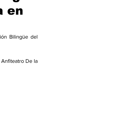
a en
ón Bilingüe del 
Anfiteatro De la 