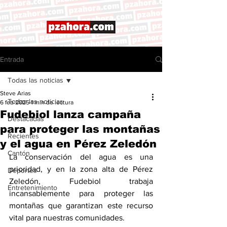
Entrada
Todas las noticias
Steve Arias
Todas las noticias
6 feb 2025
1 min de lectura
Fudebiol lanza campaña
Destacadas
para proteger las montañas
Recientes
y el agua en Pérez Zeledón
Cantón
La conservación del agua es una 
prioridad, y en la zona alta de Pérez 
Deportes
Zeledón, Fudebiol trabaja 
Entretenimiento
incansablemente para proteger las 
montañas que garantizan este recurso 
vital para nuestras comunidades.