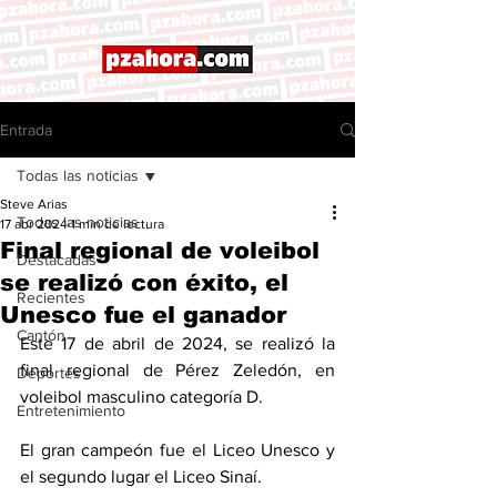
Entrada
Todas las noticias
Steve Arias
Todas las noticias
17 abr 2024
1 min de lectura
Final regional de voleibol
Destacadas
se realizó con éxito, el
Recientes
Unesco fue el ganador
Cantón
Este 17 de abril de 2024, se realizó la 
final regional de Pérez Zeledón, en 
Deportes
voleibol masculino categoría D. 
Entretenimiento
El gran campeón fue el Liceo Unesco y 
el segundo lugar el Liceo Sinaí. 