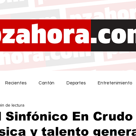
Recientes
Cantón
Deportes
Entretenimiento
min de lectura
l Sinfónico En Crudo 
ica y talento gener