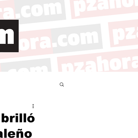
brilló
aleño