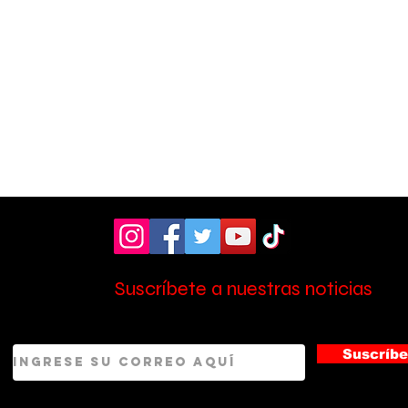
Suscríbete a nuestras noticias
Festival Luces del Valle
Pér
presentará el concierto
de a
coral Liberum Fest 2025
Sin
Suscríbe