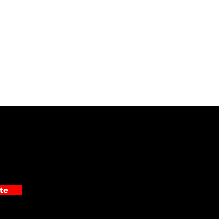
ez Zeledón se llena
rte con el Festival
fónico En Crudo
te