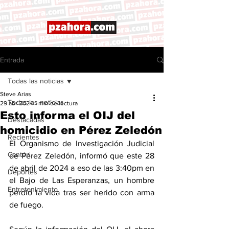
Entrada
Todas las noticias
Steve Arias
Todas las noticias
29 abr 2024
1 min de lectura
Esto informa el OIJ del
Destacadas
homicidio en Pérez Zeledón
Recientes
El Organismo de Investigación Judicial 
Cantón
de Pérez Zeledón, informó que este 28 
de abril de 2024 a eso de las 3:40pm en 
Deportes
el Bajo de Las Esperanzas, un hombre 
Entretenimiento
perdió la vida tras ser herido con arma 
de fuego. 