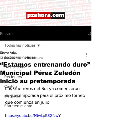
Entrada
Todas las noticias
Steve Arias
Todas las noticias
13 jun 2024
1 min de lectura
“Estamos entrenando duro”
Destacadas
Municipal Pérez Zeledón
Recientes
inició su pretemporada
Cantón
Los Guerreros del Sur ya comenzaron 
su pretemporada para el próximo torneo 
Deportes
que comienza en julio. 
Entretenimiento
https://youtu.be/1GwLp5SGNwY