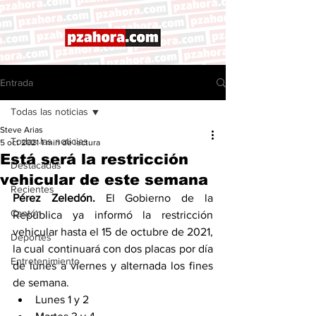
Entrada
Todas las noticias
Steve Arias
Todas las noticias
5 oct 2021
1 min de lectura
Está será la restricción
Destacadas
vehicular de este semana
Recientes
Pérez Zeledón.
 El Gobierno de la 
Cantón
República ya informó la restricción 
vehicular hasta el 15 de octubre de 2021, 
Deportes
la cual continuará con dos placas por día 
Entretenimiento
de lunes a viernes y alternada los fines 
de semana. 
Lunes 1 y 2 