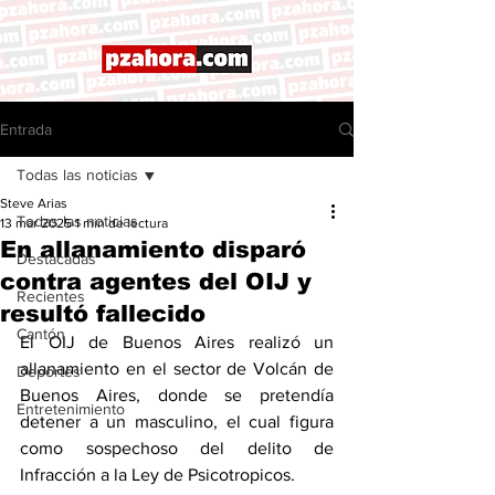
Entrada
Todas las noticias
Steve Arias
Todas las noticias
13 mar 2025
1 min de lectura
En allanamiento disparó
Destacadas
contra agentes del OIJ y
Recientes
resultó fallecido
Cantón
El OIJ de Buenos Aires realizó un 
allanamiento en el sector de Volcán de 
Deportes
Buenos Aires, donde se pretendía 
Entretenimiento
detener a un masculino, el cual figura 
como sospechoso del delito de 
Infracción a la Ley de Psicotropicos. 