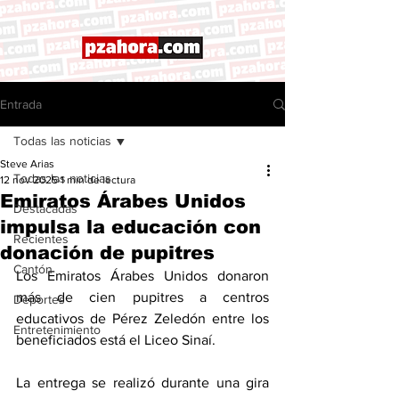
Entrada
Todas las noticias
Steve Arias
Todas las noticias
12 nov 2025
1 min de lectura
Emiratos Árabes Unidos
Destacadas
impulsa la educación con
Recientes
donación de pupitres
Cantón
Los Emiratos Árabes Unidos donaron 
más de cien pupitres a centros 
Deportes
educativos de Pérez Zeledón entre los 
Entretenimiento
beneficiados está el Liceo Sinaí. 
La entrega se realizó durante una gira 