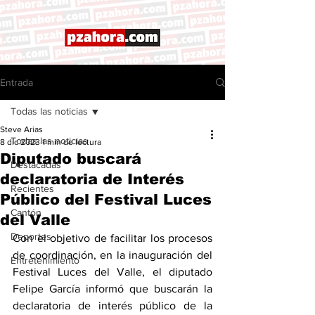
Entrada
Todas las noticias
Steve Arias
Todas las noticias
8 dic 2023
1 min de lectura
Diputado buscará
Destacadas
declaratoria de Interés
Recientes
Público del Festival Luces
Cantón
del Valle
Deportes
Con el objetivo de facilitar los procesos 
de coordinación, en la inauguración del 
Entretenimiento
Festival Luces del Valle, el diputado 
Felipe García informó que buscarán la 
declaratoria de interés público de la 