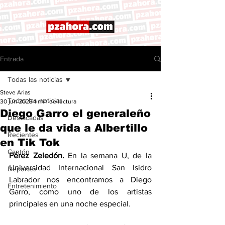
Entrada
Todas las noticias
Steve Arias
Todas las noticias
30 jun 2023
1 min de lectura
Diego Garro el generaleño
Destacadas
que le da vida a Albertillo
Recientes
en Tik Tok
Cantón
Pérez Zeledón.
 En la semana U, de la 
Universidad Internacional San Isidro 
Deportes
Labrador nos encontramos a Diego 
Entretenimiento
Garro, como uno de los artistas 
principales en una noche especial. 