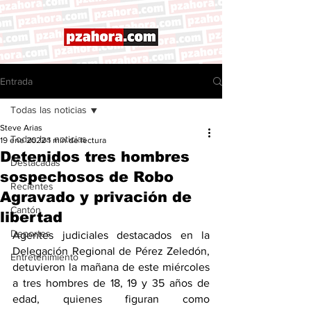
Entrada
Todas las noticias
Steve Arias
Todas las noticias
19 ene 2022
1 min de lectura
Detenidos tres hombres
Destacadas
sospechosos de Robo
Recientes
Agravado y privación de
Cantón
libertad
Deportes
Agentes judiciales destacados en la 
Delegación Regional de Pérez Zeledón, 
Entretenimiento
detuvieron la mañana de este miércoles 
a tres hombres de 18, 19 y 35 años de 
edad, quienes figuran como 