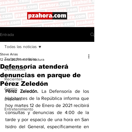
Entrada
Todas las noticias
Steve Arias
Todas las noticias
12 ene 2021
1 min de lectura
Defensoría atenderá
Destacadas
denuncias en parque de
Recientes
Pérez Zeledón
Cantón
Pérez Zeledón. 
La Defensoría de los 
Habitantes de la República informa que 
Deportes
hoy martes 12 de Enero de 2021 recibirá 
Entretenimiento
consultas y denuncias de 4:00 de la 
tarde y por espacio de una hora en San 
Isidro del General, específicamente en 