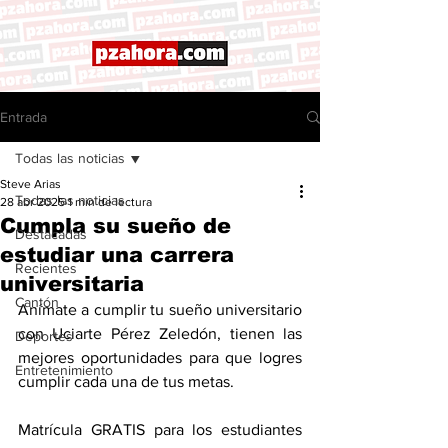
Entrada
Todas las noticias
Steve Arias
Todas las noticias
28 abr 2025
1 min de lectura
Cumpla su sueño de
Destacadas
estudiar una carrera
Recientes
universitaria
Cantón
Anímate a cumplir tu sueño universitario 
con Uciarte Pérez Zeledón, tienen las 
Deportes
mejores oportunidades para que logres 
Entretenimiento
cumplir cada una de tus metas. 
Matrícula GRATIS para los estudiantes 