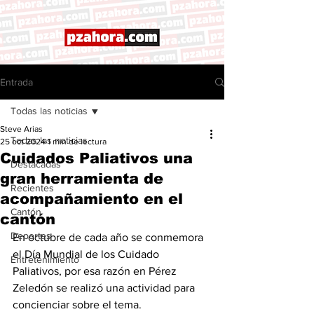
Entrada
Todas las noticias
Steve Arias
Todas las noticias
25 oct 2024
1 min de lectura
Cuidados Paliativos una
Destacadas
gran herramienta de
Recientes
acompañamiento en el
Cantón
cantón
Deportes
En octubre de cada año se conmemora 
el Día Mundial de los Cuidado 
Entretenimiento
Paliativos, por esa razón en Pérez 
Zeledón se realizó una actividad para 
concienciar sobre el tema. 