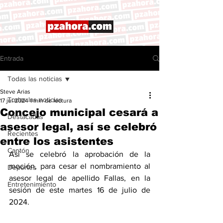
Entrada
Todas las noticias
Steve Arias
Todas las noticias
17 jul 2024
1 min de lectura
Concejo municipal cesará a
Destacadas
asesor legal, así se celebró
Recientes
entre los asistentes
Cantón
Así se celebró la aprobación de la 
moción, para cesar el nombramiento al 
Deportes
asesor legal de apellido Fallas, en la 
Entretenimiento
sesión de este martes 16 de julio de 
2024. 