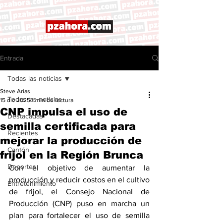
Entrada
Todas las noticias
Steve Arias
Todas las noticias
15 dic 2025
1 min de lectura
CNP impulsa el uso de
Destacadas
semilla certificada para
Recientes
mejorar la producción de
Cantón
frijol en la Región Brunca
Deportes
Con el objetivo de aumentar la 
producción y reducir costos en el cultivo 
Entretenimiento
de frijol, el Consejo Nacional de 
Producción (CNP) puso en marcha un 
plan para fortalecer el uso de semilla 