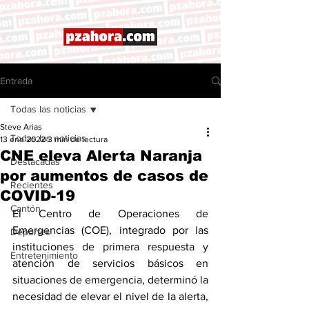
Entrada
Todas las noticias
Steve Arias
Todas las noticias
13 ene 2022
3 min de lectura
CNE eleva Alerta Naranja
Destacadas
por aumentos de casos de
Recientes
COVID-19
Cantón
El Centro de Operaciones de 
Emergencias (COE), integrado por las 
Deportes
instituciones de primera respuesta y 
Entretenimiento
atención de servicios básicos en 
situaciones de emergencia, determinó la 
necesidad de elevar el nivel de la alerta, 