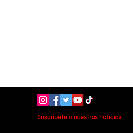
Cerca de 200 atletas
Un 
participaron en la
kil
segunda edición de la
rec
Carrera de las
men
Vocaciones
vul
Suscríbete a nuestras noticias