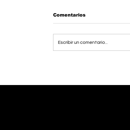
Comentarios
Escribir un comentario...
Todo listo: Municipal
Pérez Zeledón presentó
su plantilla antes del
debut