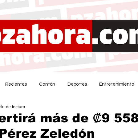
Recientes
Cantón
Deportes
Entretenimiento
min de lectura
ertirá más de ₡9 55
Pérez Zeledón