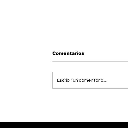
Comentarios
Escribir un comentario...
Músico generaleño
busca cumplir el sueño
de estudiar una
maestría en Estados
Unidos