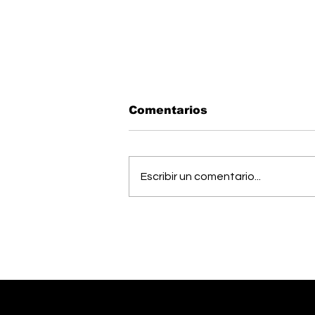
Comentarios
Escribir un comentario...
Vecinos celebran
compromiso de la
Municipalidad para
arreglar puente
peatonal