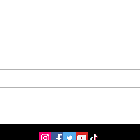
Asociación Pro Hospital
Entr
donó moderno
Les
ultrasonido de ₡19
su 
Ce:
millones al Hospital
Escalante Pradilla