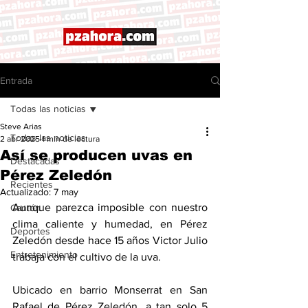
Entrada
Todas las noticias
Steve Arias
Todas las noticias
2 abr 2025
1 min de lectura
Así se producen uvas en
Destacadas
Pérez Zeledón
Recientes
Actualizado:
7 may
Aunque parezca imposible con nuestro 
Cantón
clima caliente y humedad, en Pérez 
Deportes
Zeledón desde hace 15 años Victor Julio 
Entretenimiento
trabaja con el cultivo de la uva. 
Ubicado en barrio Monserrat en San 
Rafael de Pérez Zeledón, a tan solo 5 