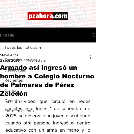
Entrada
Todas las noticias
Steve Arias
Todas las noticias
2 sept 2025
1 min de lectura
Armado así ingresó un
Destacadas
hombre a Colegio Nocturno
Recientes
de Palmares de Pérez
Cantón
Zeledón
Deportes
En un video que circuló en redes 
sociales este lunes 1 de setiembre de 
Entretenimiento
2025, se observa a un joven discutiendo 
cuando otra persona ingresó al centro 
educativo con un arma en mano y lo 