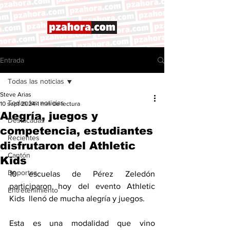
Entrada
Todas las noticias
Steve Arias
Todas las noticias
10 sept 2024
1 min de lectura
Alegría, juegos y
Destacadas
competencia, estudiantes
Recientes
disfrutaron del Athletic
Cantón
Kids
Deportes
10 escuelas de Pérez Zeledón 
participaron hoy del evento Athletic 
Entretenimiento
Kids  llenó de mucha alegría y juegos. 
Esta es una modalidad que vino 