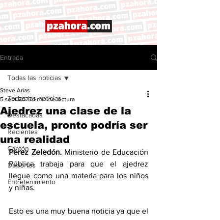
Entrada
Todas las noticias
Steve Arias
Todas las noticias
5 sept 2023
1 min de lectura
Ajedrez una clase de la
Destacadas
escuela, pronto podría ser
Recientes
una realidad
Cantón
Pérez Zeledón. 
Ministerio de Educación 
Pública trabaja para que el ajedrez 
Deportes
llegue como una materia para los niños 
Entretenimiento
y niñas. 
Esto es una muy buena noticia ya que el 