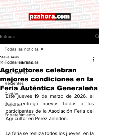
Entrada
Todas las noticias
Steve Arias
Todas las noticias
19 mar
1 min de lectura
Agricultores celebran
Destacadas
mejores condiciones en la
Recientes
Feria Auténtica Generaleña
Cantón
Este jueves 19 de marzo de 2026, el 
Inder entregó nuevos toldos a los 
Deportes
participantes de la Asociación Feria del 
Entretenimiento
Agricultor en Pérez Zeledón.
La feria se realiza todos los jueves, en la 