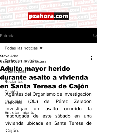
Entrada
Todas las noticias
Steve Arias
Todas las noticias
6 sept 2025
1 min de lectura
Adulto mayor herido
Destacadas
durante asalto a vivienda
Recientes
en Santa Teresa de Cajón
Cantón
Agentes del Organismo de Investigación 
Judicial (OIJ) de Pérez Zeledón 
Deportes
investigan un asalto ocurrido la 
Entretenimiento
madrugada de este sábado en una 
vivienda ubicada en Santa Teresa de 
Cajón.