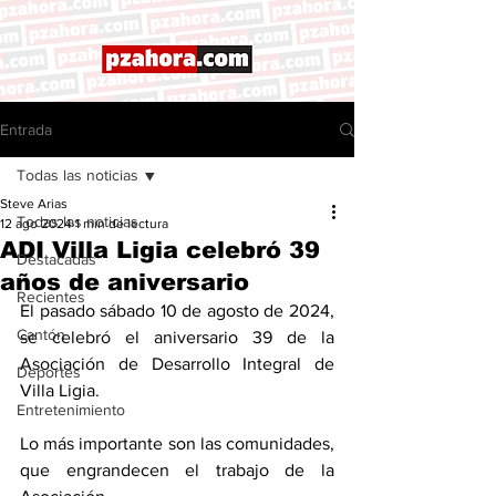
Entrada
Todas las noticias
Steve Arias
Todas las noticias
12 ago 2024
1 min de lectura
ADI Villa Ligia celebró 39
Destacadas
años de aniversario
Recientes
El pasado sábado 10 de agosto de 2024, 
Cantón
se celebró el aniversario 39 de la 
Asociación de Desarrollo Integral de 
Deportes
Villa Ligia. 
Entretenimiento
Lo más importante son las comunidades, 
que engrandecen el trabajo de la 