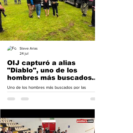
Steve Arias
24 jul
OIJ capturó a alias
"Diablo", uno de los
hombres más buscados
del país
Uno de los hombres más buscados por las
autoridades costarricenses fue detenido este
jueves durante un operativo desarrollado en el
sector de San Bernardino de Sarapiquí, informó el
Organismo de Investigación Judicial (OIJ). Se trata
de Alejandro Arias Monge, conocido como alias
"Diablo", quien era requerido por la justicia en
diversas investigaciones relacionadas con