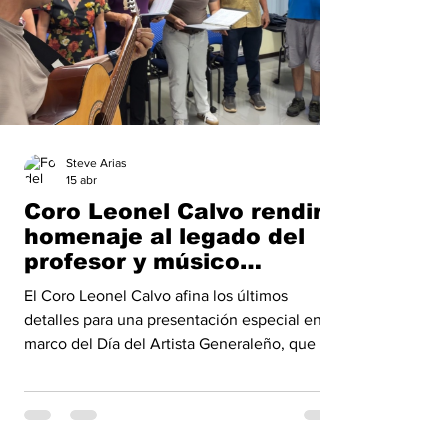
Steve Arias
15 abr
Coro Leonel Calvo rendirá
homenaje al legado del
profesor y músico
generaleño
El Coro Leonel Calvo afina los últimos
detalles para una presentación especial en el
marco del Día del Artista Generaleño, que se
celebrará este viernes 17 de abril a las 7:00
p.m. La actividad forma parte de las
celebraciones dedicadas a reconocer la
identidad de la región. El evento se realizará