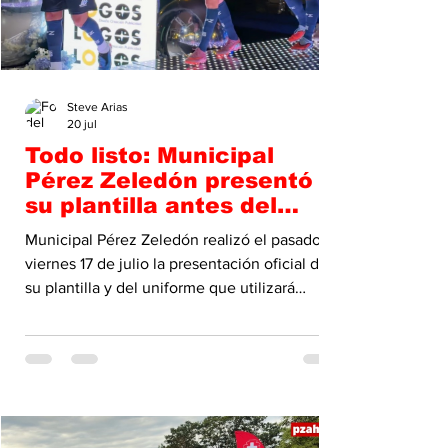
Steve Arias
20 jul
Todo listo: Municipal
Pérez Zeledón presentó
su plantilla antes del
debut
Municipal Pérez Zeledón realizó el pasado
viernes 17 de julio la presentación oficial de
su plantilla y del uniforme que utilizará
durante el Torneo Apertura 2026. La
actividad se llevó a cabo en el Hotel del Sur,
donde jugadores, cuerpo técnico, dirigentes,
patrocinadores e invitados conocieron de
manera oficial el equipo con el que los
Guerreros del Sur afrontarán la nueva