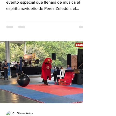
evento especial que llenará de música el
espíritu navideño de Pérez Zeledón: el
Liberum Fest 2025, un gran concierto de
coros organizado por Liberum Voices. La
actividad se realizará el sábado 13 de
diciembre de 2025, a las 6:00 p.m. en el
Complejo Cultural de Pérez Zeledón, con
entrada gratuita. Este espectáculo reunirá
agrupaciones corales nacionales y destacará
el talento generaleño, representado por el
Coro Leonel Calvo, que pa
Steve Arias