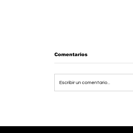
Comentarios
Escribir un comentario...
Todo listo: Municipal
Pérez Zeledón presentó
su plantilla antes del
debut