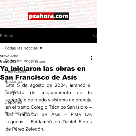
Entrada
Todas las noticias
Steve Arias
Todas las noticias
6 ago 2024
1 min de lectura
Ya iniciaron las obras en
Destacadas
San Francisco de Asís
Recientes
Este 5 de agosto de 2024, arrancó el 
Cantón
proyecto de mejoramiento de la 
superficie de ruedo y sistema de drenaje 
Deportes
en el tramo Colegio Técnico San Isidro – 
Entretenimiento
San Francisco de Asís – Pista Las 
Lagunas – Baidambú en Daniel Flores 
de Pérez Zeledón. 