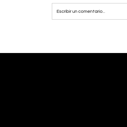
Escribir un comentario...
Vecinos celebran
compromiso de la
Municipalidad para
arreglar puente
peatonal
Desliza abajo