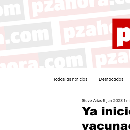
Todas las noticias
Destacadas
Steve Arias
5 jun 2023
1 m
Ya inic
vacunac