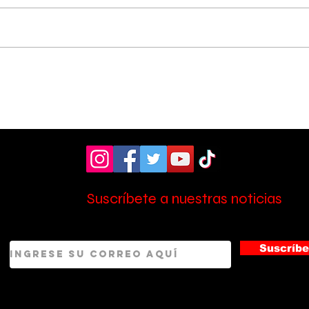
Asociación Pro Hospital
Entr
donó moderno
Les
ultrasonido de ₡19
su 
Ce:
millones al Hospital
Escalante Pradilla
Suscríbete a nuestras noticias
Suscríbe