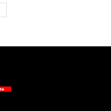
evista especial |
lie Gabriels presentó
novela "Afuru Kaffa
 Una Historia Negra"
te