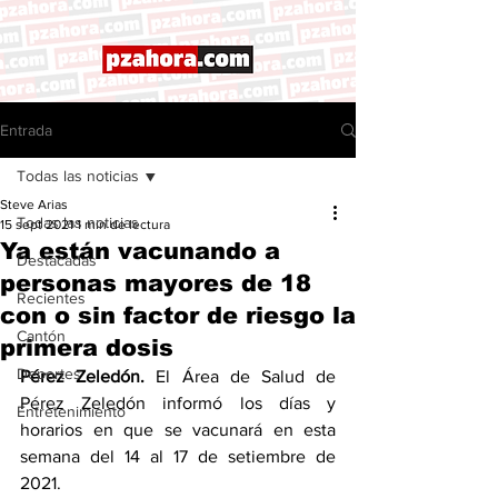
Entrada
Todas las noticias
Steve Arias
Todas las noticias
15 sept 2021
1 min de lectura
Ya están vacunando a
Destacadas
personas mayores de 18
Recientes
con o sin factor de riesgo la
Cantón
primera dosis
Deportes
Pérez Zeledón.
 El Área de Salud de 
Pérez Zeledón informó los días y 
Entretenimiento
horarios en que se vacunará en esta 
semana del 14 al 17 de setiembre de 
2021. 