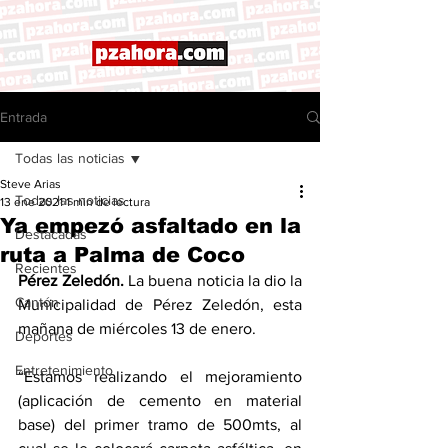
Entrada
Todas las noticias
Steve Arias
Todas las noticias
13 ene 2021
1 min de lectura
Ya empezó asfaltado en la
Destacadas
ruta a Palma de Coco
Recientes
Pérez Zeledón. 
La buena noticia la dio la 
Cantón
Municipalidad de Pérez Zeledón, esta 
mañana de miércoles 13 de enero. 
Deportes
Entretenimiento
“Estamos realizando el mejoramiento 
(aplicación de cemento en material 
base) del primer tramo de 500mts, al 