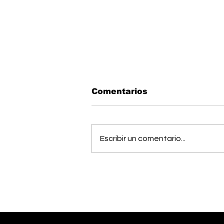
Comentarios
Escribir un comentario...
Estudiantes del Colegio
Científico de Pérez
Zeledón competirán en
Olimpiada de Robótica
en Estados Unidos