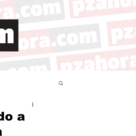
do a
a