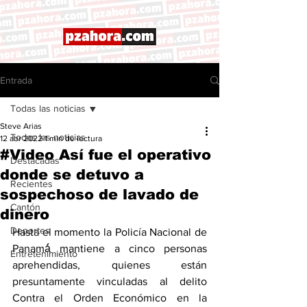
Entrada
Todas las noticias
Steve Arias
Todas las noticias
12 abr 2022
1 min de lectura
#Video Así fue el operativo
Destacadas
donde se detuvo a
Recientes
sospechoso de lavado de
Cantón
dinero
Deportes
Hasta el momento la Policía Nacional de 
Panamá́ mantiene a cinco personas 
Entretenimiento
aprehendidas, quienes están 
presuntamente vinculadas al delito 
Contra el Orden Económico en la 