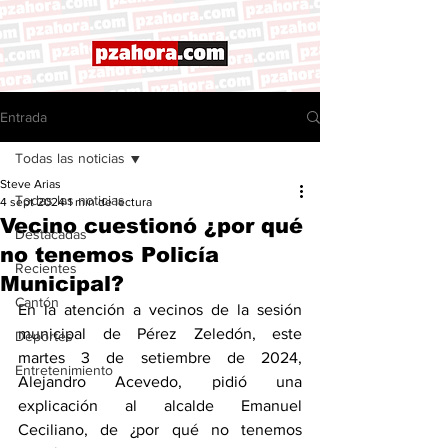
Entrada
Todas las noticias
Steve Arias
Todas las noticias
4 sept 2024
1 min de lectura
Vecino cuestionó ¿por qué
Destacadas
no tenemos Policía
Recientes
Municipal?
Cantón
En la atención a vecinos de la sesión 
municipal de Pérez Zeledón, este 
Deportes
martes 3 de setiembre de 2024, 
Entretenimiento
Alejandro Acevedo, pidió una 
explicación al alcalde Emanuel 
Ceciliano, de ¿por qué no tenemos 