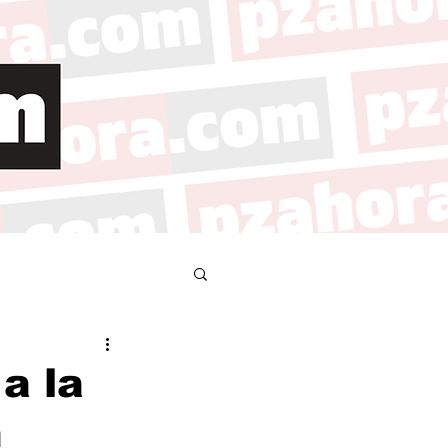
a la
n