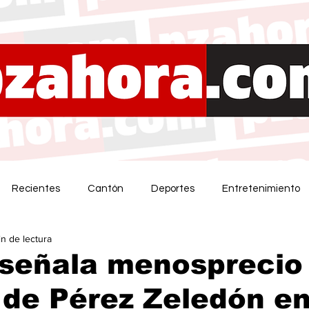
Recientes
Cantón
Deportes
Entretenimiento
in de lectura
señala menosprecio 
 de Pérez Zeledón e