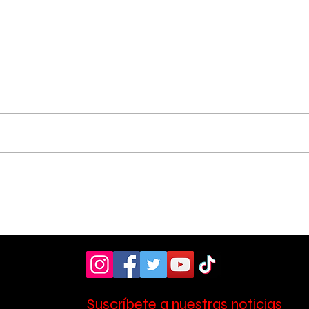
Colegio del Valle
Det
reconoció a sus
Zel
campeones nacionales
de 
e internacionales
ded
con
Suscríbete a nuestras noticias