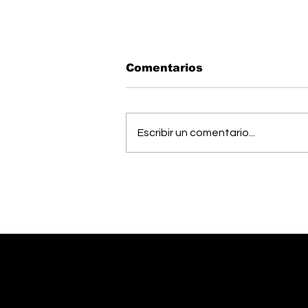
Comentarios
Escribir un comentario...
Pérez Zeledón fue sede
de foro sobre los 10
años de la Ley de
Promoción de la
Autonomía Personal