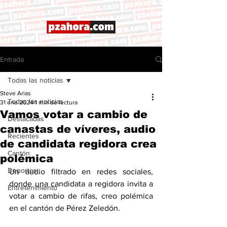
Entrada
Todas las noticias
Steve Arias
Todas las noticias
31 ene 2024
1 min de lectura
Vamos votar a cambio de
Destacadas
canastas de víveres, audio
Recientes
de candidata regidora crea
Cantón
polémica
Deportes
Un audio filtrado en redes sociales, 
donde una candidata a regidora invita a 
Entretenimiento
votar a cambio de rifas, creo polémica 
en el cantón de Pérez Zeledón. 