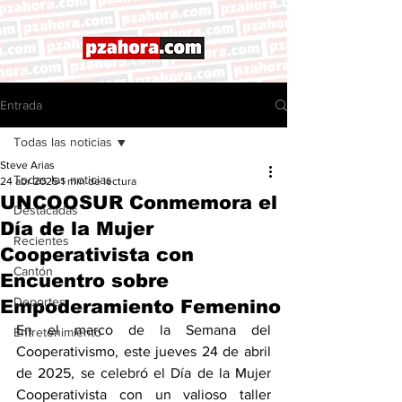
Entrada
Todas las noticias
Steve Arias
Todas las noticias
24 abr 2025
1 min de lectura
UNCOOSUR Conmemora el
Destacadas
Día de la Mujer
Recientes
Cooperativista con
Cantón
Encuentro sobre
Deportes
Empoderamiento Femenino
En el marco de la Semana del 
Entretenimiento
Cooperativismo, este jueves 24 de abril 
de 2025, se celebró el Día de la Mujer 
Cooperativista con un valioso taller 