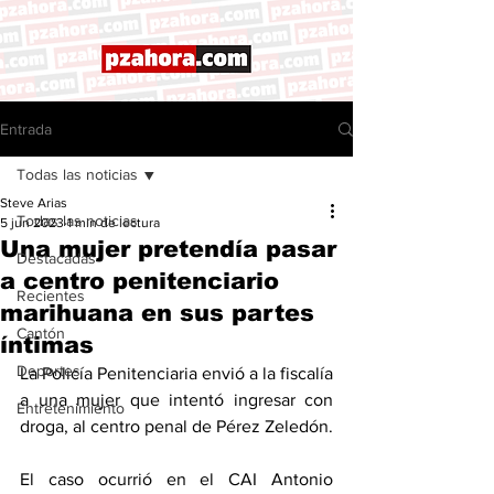
Entrada
Todas las noticias
Steve Arias
Todas las noticias
5 jun 2023
1 min de lectura
Una mujer pretendía pasar
Destacadas
a centro penitenciario
Recientes
marihuana en sus partes
Cantón
íntimas
Deportes
La Policía Penitenciaria envió a la fiscalía 
a una mujer que intentó ingresar con 
Entretenimiento
droga, al centro penal de Pérez Zeledón. 
El caso ocurrió en el CAI Antonio 