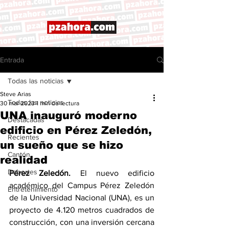
Entrada
Todas las noticias
Steve Arias
Todas las noticias
30 mar 2023
1 min de lectura
UNA inauguró moderno
Destacadas
edificio en Pérez Zeledón,
Recientes
un sueño que se hizo
Cantón
realidad
Deportes
Pérez Zeledón. 
El nuevo edificio 
académico del Campus Pérez Zeledón 
Entretenimiento
de la Universidad Nacional (UNA), es un 
proyecto de 4.120 metros cuadrados de 
construcción, con una inversión cercana 