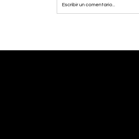
Escribir un comentario...
Estudiantes del Colegio
Científico de Pérez
Zeledón competirán en
Olimpiada de Robótica
en Estados Unidos
Desliza abajo