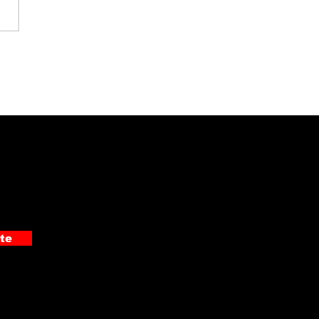
ciación Pro Hospital
ó moderno
rasonido de ₡19
ones al Hospital
alante Pradilla
te