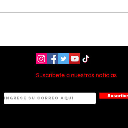
Vecinos celebran
Aso
compromiso de la
don
Municipalidad para
ult
arreglar puente
mill
peatonal
Esc
Suscríbete a nuestras noticias
Suscríbe