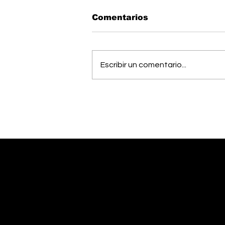
Comentarios
Escribir un comentario...
OIJ capturó a alias
"Diablo", uno de los
hombres más buscados
del país