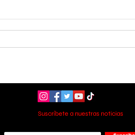
Hospital de Pérez
OIJ
Zeledón amplió la
sos
atención en laboratorio
tres
con nuevo personal
Zel
Suscríbete a nuestras noticias