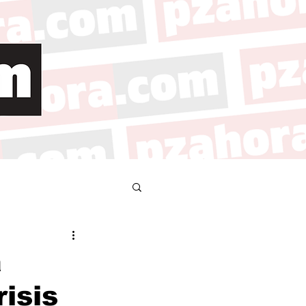
a
isis