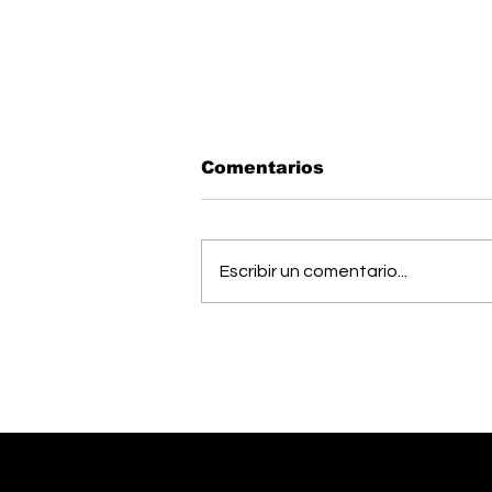
Comentarios
Escribir un comentario...
Pérez Zeledón fue sede
de foro sobre los 10
años de la Ley de
Promoción de la
Autonomía Personal