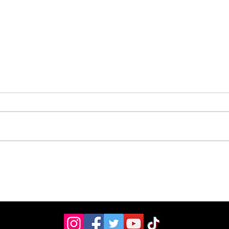
Colegio del Valle
Det
reconoció a sus
Zel
campeones nacionales
de 
e internacionales
ded
con