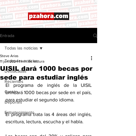
Entrada
Todas las noticias
Steve Arias
Todas las noticias
11 jun 2024
1 min de lectura
UISIL dará 1000 becas por
Destacadas
sede para estudiar inglés
Recientes
El programa de inglés de la UISIL 
Cantón
brindará 1000 becas por sede en el país, 
para estudiar el segundo idioma. 
Deportes
Entretenimiento
El programa trata las 4 áreas del inglés, 
escritura, lectura, escucha y el habla. 