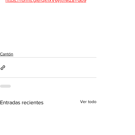
https://forms.gle/qxnxV6yjtnwZ8YGo9
Cantón
Ver todo
Entradas recientes