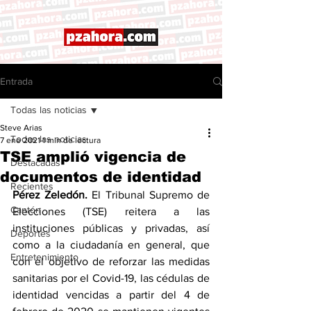
Entrada
Todas las noticias
Steve Arias
Todas las noticias
7 ene 2021
1 min de lectura
TSE amplió vigencia de
Destacadas
documentos de identidad
Recientes
Pérez Zeledón. 
El Tribunal Supremo de 
Cantón
Elecciones (TSE) reitera a las 
instituciones públicas y privadas, así 
Deportes
como a la ciudadanía en general, que 
Entretenimiento
con el objetivo de reforzar las medidas 
sanitarias por el Covid-19, las cédulas de 
identidad vencidas a partir del 4 de 