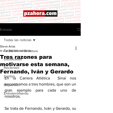
Entrada
Todas las noticias
Steve Arias
Todas las noticias
11 mar 2024
1 min de lectura
Tres razones para
Destacadas
motivarse esta semana,
Recientes
Fernando, Iván y Gerardo
Cantón
En la Carrera Atlética  Sinaí nos 
encontramos a tres hombres, que son un 
Deportes
gran ejemplo para cada uno de 
Entretenimiento
nosotros. 
Se trata de Fernando, Iván y Gerardo, su 