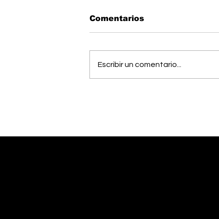
Comentarios
Escribir un comentario...
Estudiantes del Colegio
Científico de Pérez
Zeledón competirán en
Olimpiada de Robótica
en Estados Unidos