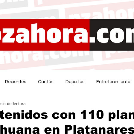
Recientes
Cantón
Deportes
Entretenimiento
 min de lectura
tenidos con 110 pla
huana en Platanares