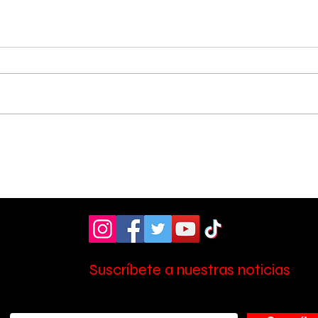
Vecinos celebran
Aso
compromiso de la
don
Municipalidad para
ult
arreglar puente
mill
peatonal
Esc
Suscríbete a nuestras noticias