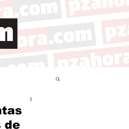
ntas
 de