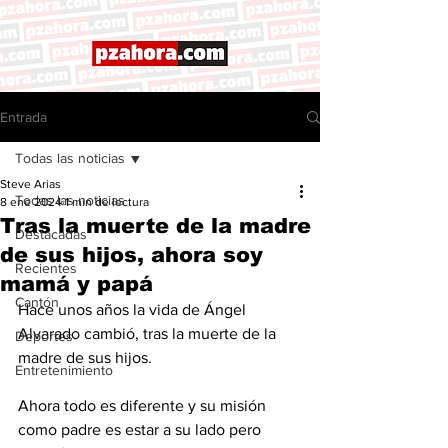
Entrada
Todas las noticias
Steve Arias
Todas las noticias
8 ene 2024
1 min de lectura
Tras la muerte de la madre
Destacadas
de sus hijos, ahora soy
Recientes
mamá y papá
Cantón
Hace unos años la vida de Ángel 
Alvarado cambió, tras la muerte de la 
Deportes
madre de sus hijos. 
Entretenimiento
Ahora todo es diferente y su misión 
como padre es estar a su lado pero 